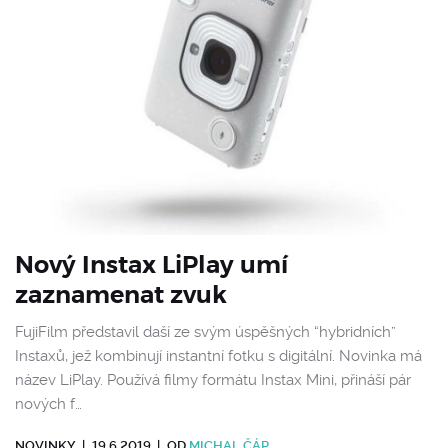
Nový Instax LiPlay umí
zaznamenat zvuk
FujiFilm představil daší ze svým úspěšných “hybridních”
Instaxů, jež kombinují instantní fotku s digitální. Novinka má
název LiPlay. Používá filmy formátu Instax Mini, přináší pár
nových f…
NOVINKY
|
19.6.2019
|
OD
MICHAL ČÁP