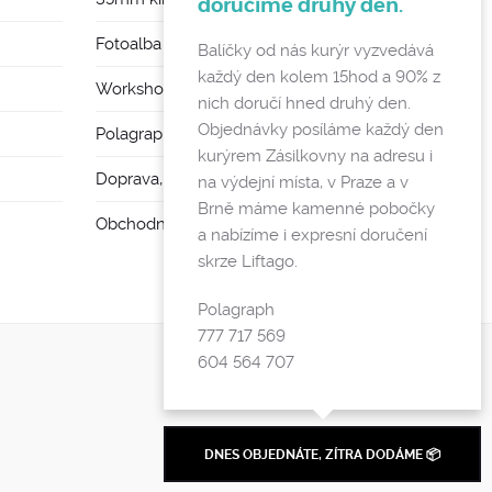
doručíme druhý den.
Fotoalba a rámy
Balíčky od nás kurýr vyzvedává
každý den kolem 15hod a 90% z
Workshopy
nich doručí hned druhý den.
Objednávky posíláme každý den
Polagraph Mates
kurýrem Zásilkovny na adresu i
Doprava, poštovné a vratky
na výdejní místa, v Praze a v
Brně máme kamenné pobočky
Obchodní podmínky a GDPR
a nabízíme i expresní doručení
skrze Liftago.
Polagraph
777 717 569
604 564 707
DNES OBJEDNÁTE, ZÍTRA DODÁME 📦