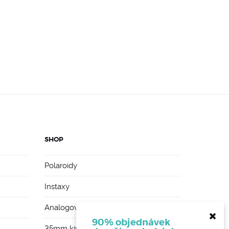
SHOP
Polaroidy
Instaxy
Analogové foťáky
90% objednávek
35mm kinofilmy