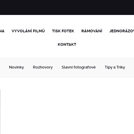
NA
VYVOLÁNÍ FILMŮ
TISK FOTEK
RÁMOVÁNÍ
JEDNORÁZO
KONTAKT
Novinky
Rozhovory
Slavní fotografové
Tipy a Triky