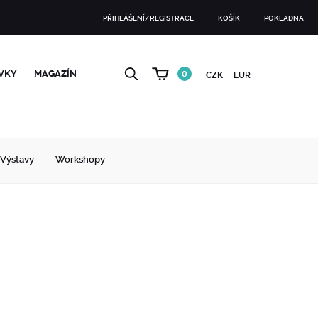
PŘIHLÁŠENÍ/REGISTRACE
KOŠÍK
POKLADNA
VKY
MAGAZÍN
0
CZK
EUR
Výstavy
Workshopy