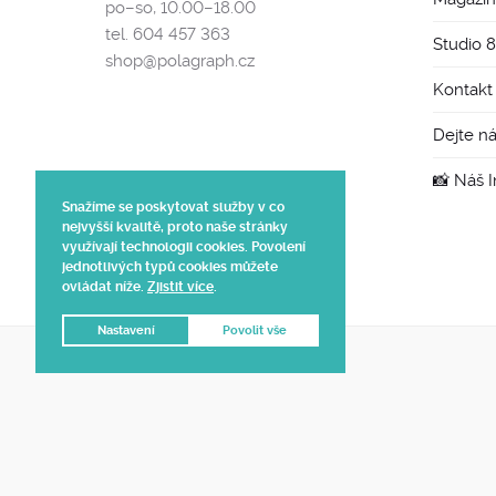
po–so, 10.00–18.00
tel. 604 457 363
Studio 
shop@polagraph.cz
Kontakt
Dejte n
📸 Náš 
Snažíme se poskytovat služby v co
nejvyšší kvalitě, proto naše stránky
využívají technologii cookies. Povolení
jednotlivých typů cookies můžete
ovládat níže.
Zjistit více
.
Nastavení
Povolit vše