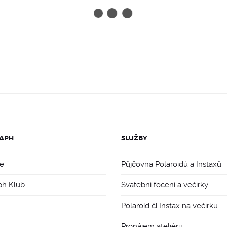
APH
SLUŽBY
e
Půjčovna Polaroidů a Instaxů
ph Klub
Svatební focení a večírky
Polaroid či Instax na večírku
Pronájem ateliéru