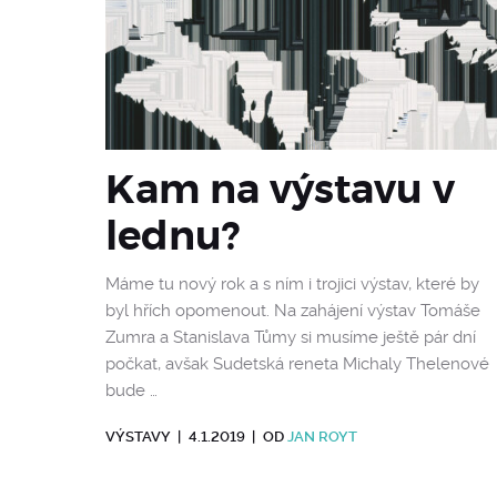
Kam na výstavu v
lednu?
Máme tu nový rok a s ním i trojici výstav, které by
byl hřích opomenout. Na zahájení výstav Tomáše
Zumra a Stanislava Tůmy si musíme ještě pár dní
počkat, avšak Sudetská reneta Michaly Thelenové
bude …
VÝSTAVY
|
4.1.2019
|
OD
JAN ROYT