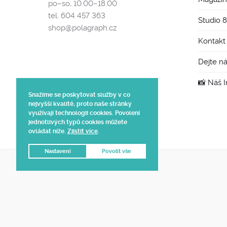
po–so, 10.00–18.00
tel. 604 457 363
Studio 
shop@polagraph.cz
Kontakt
Dejte n
📸 Náš 
Snažíme se poskytovat služby v co
nejvyšší kvalitě, proto naše stránky
využívají technologii cookies. Povolení
jednotlivých typů cookies můžete
ovládat níže.
Zjistit více
.
Nastavení
Povolit vše