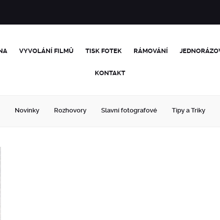
NA
VYVOLÁNÍ FILMŮ
TISK FOTEK
RÁMOVÁNÍ
JEDNORÁZO
KONTAKT
Novinky
Rozhovory
Slavní fotografové
Tipy a Triky