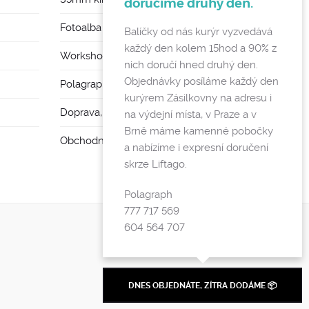
doručíme druhý den.
Fotoalba a rámy
Balíčky od nás kurýr vyzvedává
každý den kolem 15hod a 90% z
Workshopy
nich doručí hned druhý den.
Objednávky posíláme každý den
Polagraph Mates
kurýrem Zásilkovny na adresu i
Doprava, poštovné a vratky
na výdejní místa, v Praze a v
Brně máme kamenné pobočky
Obchodní podmínky a GDPR
a nabízíme i expresní doručení
skrze Liftago.
Polagraph
777 717 569
604 564 707
DNES OBJEDNÁTE, ZÍTRA DODÁME 📦