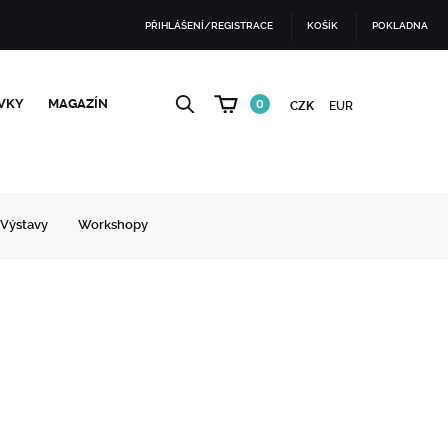
PŘIHLÁŠENÍ/REGISTRACE
KOŠÍK
POKLADNA
VKY
MAGAZÍN
0
CZK
EUR
Výstavy
Workshopy