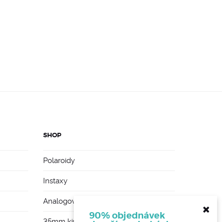
SHOP
Polaroidy
Instaxy
Analogové foťáky
90% objednávek
35mm kinofilmy