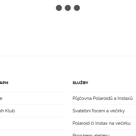
APH
SLUŽBY
e
Půjčovna Polaroidů a Instaxů
ph Klub
Svatební focení a večírky
Polaroid či Instax na večírku
Pronájem ateliéru