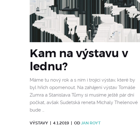
Kam na výstavu v
lednu?
Máme tu nový rok a s ním i trojici výstav, které by
byl hřích opomenout. Na zahájení výstav Tomáše
Zumra a Stanislava Tůmy si musíme ještě pár dní
počkat, avšak Sudetská reneta Michaly Thelenové
bude …
VÝSTAVY
|
4.1.2019
|
OD
JAN ROYT