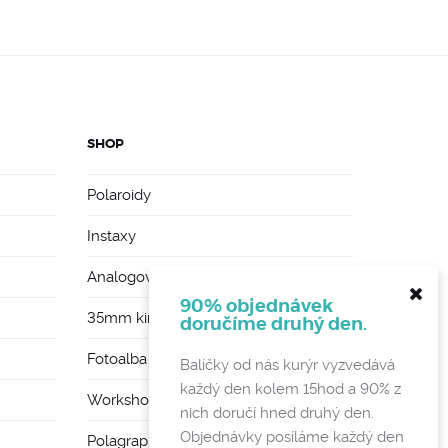
SHOP
Polaroidy
Instaxy
Analogové foťáky
90% objednávek
35mm kinofilmy
doručíme druhý den.
Fotoalba a rámy
Balíčky od nás kurýr vyzvedává
každý den kolem 15hod a 90% z
Workshopy
nich doručí hned druhý den.
Objednávky posíláme každý den
Polagraph Mates