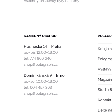
Všechny příspěvky byly načteny
KAMENNÝ OBCHOD
POLAGR
Husinecká 14 – Praha
Kdo jsm
po–pá, 12.00–18.00
tel. 774 966 646
Polagra
shop@polagraph.cz
Výstavy
Dominikánská 9 – Brno
Magazín
po–so, 10.00–18.00
tel. 604 457 363
Studio 
shop@polagraph.cz
Kontakt
Dejte n