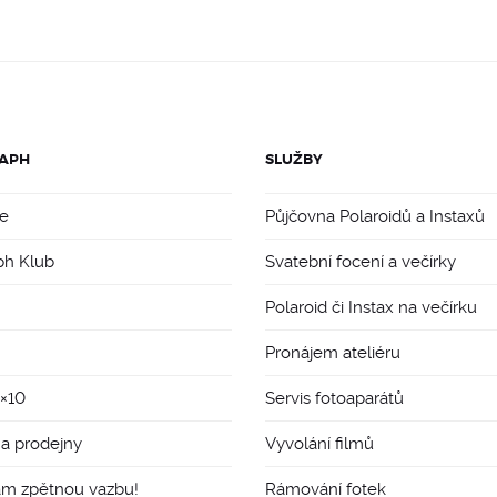
APH
SLUŽBY
e
Půjčovna Polaroidů a Instaxů
ph Klub
Svatební focení a večírky
Polaroid či Instax na večírku
Pronájem ateliéru
8×10
Servis fotoaparátů
 a prodejny
Vyvolání filmů
ám zpětnou vazbu!
Rámování fotek