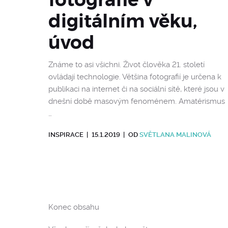
digitálním věku,
úvod
Známe to asi všichni. Život člověka 21. století
ovládají technologie. Většina fotografií je určena k
publikaci na internet či na sociální sítě, které jsou v
dnešní době masovým fenoménem. Amatérismus
…
INSPIRACE
|
15.1.2019
|
OD
SVĚTLANA MALINOVÁ
Konec obsahu