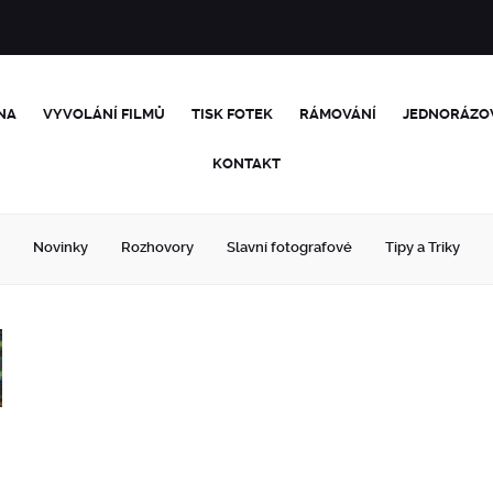
NA
VYVOLÁNÍ FILMŮ
TISK FOTEK
RÁMOVÁNÍ
JEDNORÁZO
KONTAKT
Novinky
Rozhovory
Slavní fotografové
Tipy a Triky