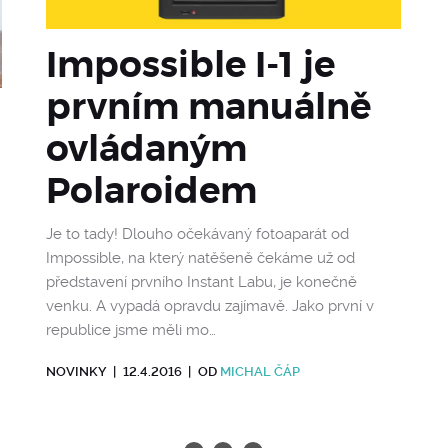
Impossible I-1 je
prvním manuálně
ovládaným
Polaroidem
Je to tady! Dlouho očekávaný fotoaparát od
Impossible, na který natěšeně čekáme už od
představení prvního Instant Labu, je konečně
venku. A vypadá opravdu zajímavě. Jako první v
republice jsme měli mo…
NOVINKY
|
12.4.2016
|
OD
MICHAL ČÁP