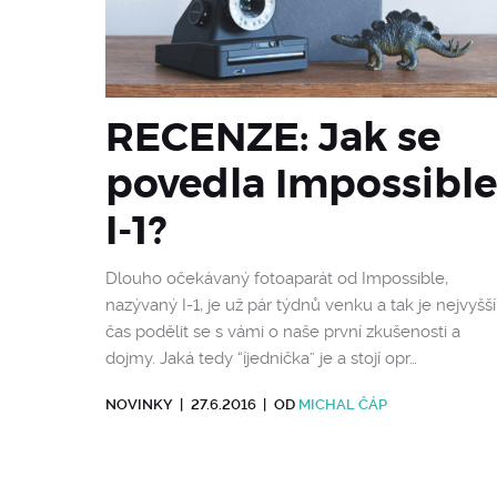
RECENZE: Jak se
povedla Impossible
I-1?
Dlouho očekávaný fotoaparát od Impossible,
nazývaný I-1, je už pár týdnů venku a tak je nejvyšší
čas podělit se s vámi o naše první zkušenosti a
dojmy. Jaká tedy “íjednička” je a stojí opr…
NOVINKY
|
27.6.2016
|
OD
MICHAL ČÁP