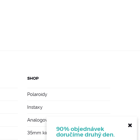
SHOP
Polaroidy
Instaxy
Analogové foťáky
90% objednávek
35mm kinofilmy
doručíme druhý den.