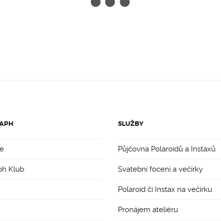
APH
SLUŽBY
e
Půjčovna Polaroidů a Instaxů
ph Klub
Svatební focení a večírky
Polaroid či Instax na večírku
Pronájem ateliéru