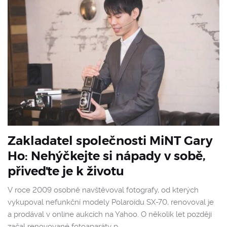
Zakladatel společnosti MiNT Gary
Ho: Nehýčkejte si nápady v sobě,
přiveďte je k životu
V roce 2009 osobně navštěvoval fotografy, od kterých
vykupoval nefunkční modely Polaroidu SX-70, renovoval je
a prodával v online aukcích na Yahoo. O několik let později
začal renovované fotoaparáty p…