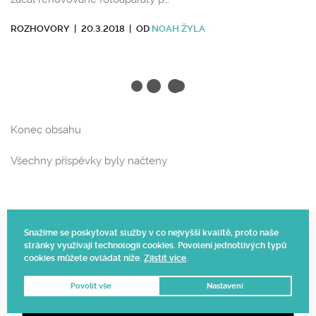
ROZHOVORY
|
20.3.2018
|
OD
NOAH ŽYLA
Konec obsahu
Všechny příspěvky byly načteny
Snažíme se poskytovat služby v co nejvyšší kvalitě, proto naše
stránky využívají technologii cookies. Povolení jednotlivých typů
Web vytvořil Polagraph
cookies můžete ovládat níže.
Zjistit více
.
© 2025.
Povolit vše
Nastavení
DNES OBJEDNÁTE, ZÍTRA DODÁME 📦