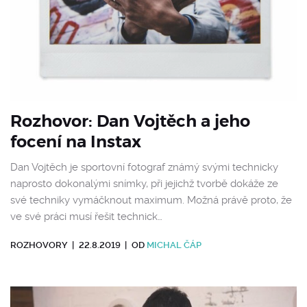
Rozhovor: Dan Vojtěch a jeho
focení na Instax
Dan Vojtěch je sportovní fotograf známý svými technicky
naprosto dokonalými snímky, při jejichž tvorbě dokáže ze
své techniky vymáčknout maximum. Možná právě proto, že
ve své práci musí řešit technick…
ROZHOVORY
|
22.8.2019
|
OD
MICHAL ČÁP