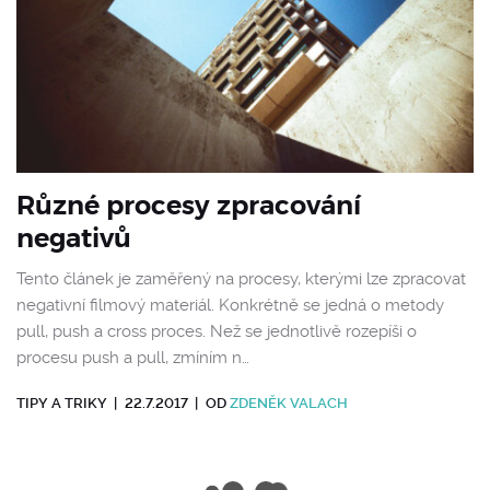
Různé procesy zpracování
negativů
Tento článek je zaměřený na procesy, kterými lze zpracovat
negativní filmový materiál. Konkrétně se jedná o metody
pull, push a cross proces. Než se jednotlivě rozepíši o
procesu push a pull, zmíním n…
TIPY A TRIKY
|
22.7.2017
|
OD
ZDENĚK VALACH