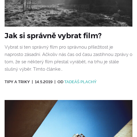
Jak si správně vybrat film?
Vybrat si ten správný film pro správnou příležitost je
naprosto zásadní. Ačkoliv nás čas od času zastihnou zprávy o
tom, že se některý film přestal vyrábět, na trhu je stále
slušný výběr. Tímto článke…
TIPY A TRIKY
|
14.5.2019
|
OD
TADEÁŠ PLACHÝ