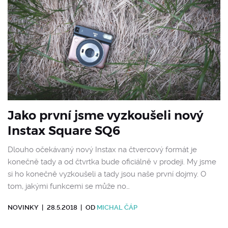
Jako první jsme vyzkoušeli nový
Instax Square SQ6
Dlouho očekávaný nový Instax na čtvercový formát je
konečně tady a od čtvrtka bude oficiálně v prodeji. My jsme
si ho konečně vyzkoušeli a tady jsou naše první dojmy. O
tom, jakými funkcemi se může no…
NOVINKY
|
28.5.2018
|
OD
MICHAL ČÁP