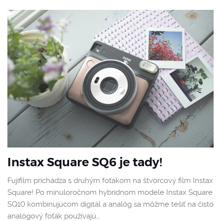
Instax Square SQ6 je tady!
Fujifilm prichádza s druhým foťákom na štvorcový film Instax
Square! Po minuloročnom hybridnom modele Instax Square
SQ10 kombinujúcom digitál a analóg sa môžme tešiť na čisto
analógový foťák používajú…