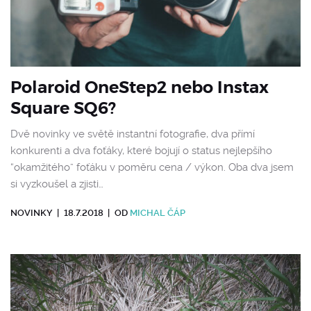
Polaroid OneStep2 nebo Instax
Square SQ6?
Dvě novinky ve světě instantní fotografie, dva přímí
konkurenti a dva foťáky, které bojují o status nejlepšího
“okamžitého” foťáku v poměru cena / výkon. Oba dva jsem
si vyzkoušel a zjisti…
NOVINKY
|
18.7.2018
|
OD
MICHAL ČÁP