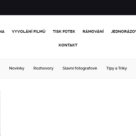
NA
VYVOLÁNÍ FILMŮ
TISK FOTEK
RÁMOVÁNÍ
JEDNORÁZO
KONTAKT
Novinky
Rozhovory
Slavní fotografové
Tipy a Triky