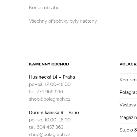
Konec obsahu
Všechny příspěvky byly načteny
KAMENNÝ OBCHOD
POLAGR
Husinecká 14 – Praha
Kdo jsm
po–pá, 12.00–18.00
tel. 774 966 646
Polagra
shop@polagraph.cz
Výstavy
Dominikánská 9 – Brno
Magazín
po–so, 10.00–18.00
tel. 604 457 363
Studio 
shop@polagraph.cz