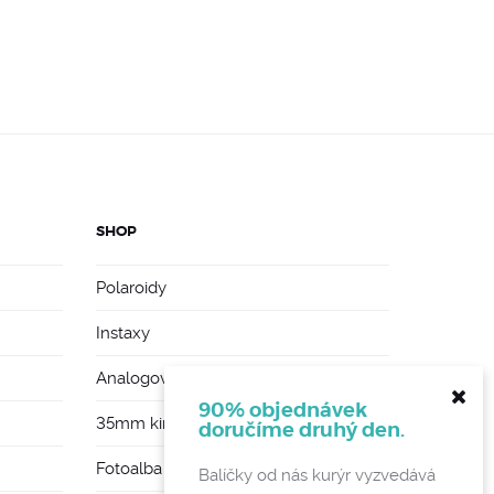
SHOP
Polaroidy
Instaxy
Analogové foťáky
90% objednávek
35mm kinofilmy
doručíme druhý den.
Fotoalba a rámy
Balíčky od nás kurýr vyzvedává