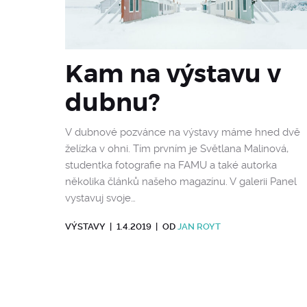
Kam na výstavu v
dubnu?
V dubnové pozvánce na výstavy máme hned dvě
želízka v ohni. Tím prvním je Světlana Malinová,
studentka fotografie na FAMU a také autorka
několika článků našeho magazínu. V galerii Panel
vystavuj svoje…
VÝSTAVY
|
1.4.2019
|
OD
JAN ROYT