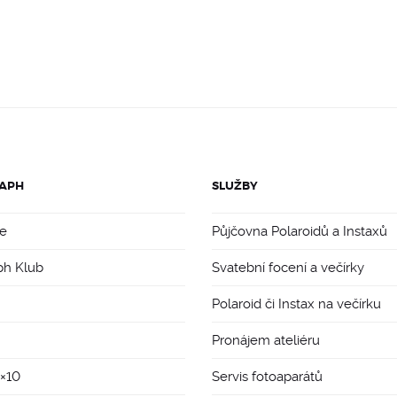
APH
SLUŽBY
e
Půjčovna Polaroidů a Instaxů
ph Klub
Svatební focení a večírky
Polaroid či Instax na večírku
Pronájem ateliéru
8×10
Servis fotoaparátů