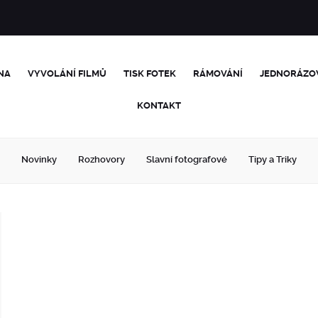
NA
VYVOLÁNÍ FILMŮ
TISK FOTEK
RÁMOVÁNÍ
JEDNORÁZO
KONTAKT
Novinky
Rozhovory
Slavní fotografové
Tipy a Triky