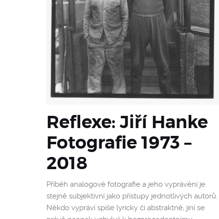
Reflexe: Jiří Hanke
Fotografie 1973 –
2018
Příběh analogové fotografie a jeho vyprávění je
stejně subjektivní jako přístupy jednotlivých autorů.
Někdo vypráví spíše lyricky či abstraktně, jiní se