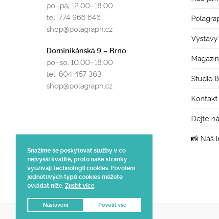
po–pá, 12.00–18.00
tel. 774 966 646
Polagra
shop@polagraph.cz
Výstavy
Dominikánská 9 – Brno
Magazín
po–so, 10.00–18.00
tel. 604 457 363
Studio 
shop@polagraph.cz
Kontakt
Dejte n
📸 Náš 
Snažíme se poskytovat služby v co
nejvyšší kvalitě, proto naše stránky
využívají technologii cookies. Povolení
jednotlivých typů cookies můžete
ovládat níže.
Zjistit více
.
Nastavení
Povolit vše