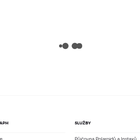
APH
SLUŽBY
e
Půjčovna Polaroidů a Instaxů