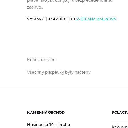
právě naopak uchylují k bezprecedentnímu
zachyc…
VÝSTAVY
|
17.4.2019
|
OD
SVĚTLANA MALINOVÁ
Konec obsahu
Všechny příspěvky byly načteny
KAMENNÝ OBCHOD
POLAGR
Husinecká 14 – Praha
Kdo jsm