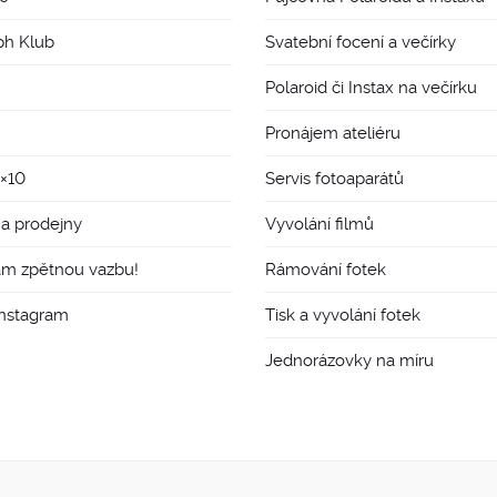
ph Klub
Svatební focení a večírky
Polaroid či Instax na večírku
Pronájem ateliéru
8×10
Servis fotoaparátů
 a prodejny
Vyvolání filmů
ám zpětnou vazbu!
Rámování fotek
Instagram
Tisk a vyvolání fotek
Jednorázovky na míru