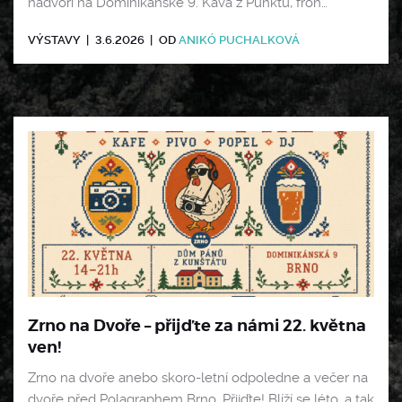
nádvoří na Dominikánské 9. Káva z Punktu, fron…
VÝSTAVY
|
3.6.2026
|
OD
ANIKÓ PUCHALKOVÁ
Zrno na Dvoře – přijďte za námi 22. května
ven!
Zrno na dvoře anebo skoro-letní odpoledne a večer na
dvoře před Polagraphem Brno. Přijďte! Blíží se léto, a tak