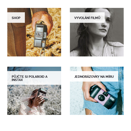
SHOP
VYVOLÁNÍ FILMŮ
PŮJČTE SI POLAROID A
JEDNORÁZOVKY NA MÍRU
INSTAX