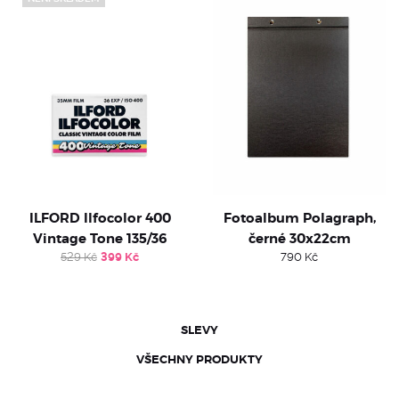
ILFORD Ilfocolor 400
Fotoalbum Polagraph,
Vintage Tone 135/36
černé 30x22cm
Original
Current
529
Kč
399
Kč
790
Kč
price
price
was:
is:
529 Kč.
399 Kč.
SLEVY
VŠECHNY PRODUKTY