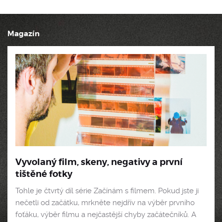
Magazín
Vyvolaný film, skeny, negativy a první
tištěné fotky
Tohle je čtvrtý díl série Začínám s filmem. Pokud jste ji
nečetli od začátku, mrkněte nejdřív na výběr prvního
foťáku, výběr filmu a nejčastější chyby začátečníků. A