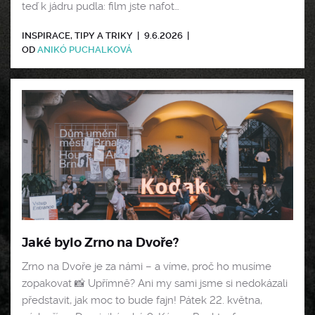
teď k jádru pudla: film jste nafot…
INSPIRACE
,
TIPY A TRIKY
|
9.6.2026
|
OD
ANIKÓ PUCHALKOVÁ
Jaké bylo Zrno na Dvoře?
Zrno na Dvoře je za námi – a víme, proč ho musíme
zopakovat 📸 Upřímně? Ani my sami jsme si nedokázali
představit, jak moc to bude fajn! Pátek 22. května,