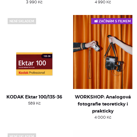
3 990
Kč
4 990
Kč
NENÍ SKLADEM
📸 ZAČÍNÁM S FILMEM
KODAK Ektar 100/135-36
WORKSHOP: Analogová
589
Kč
fotografie teoreticky i
prakticky
4 000
Kč
NENÍ SKLADEM