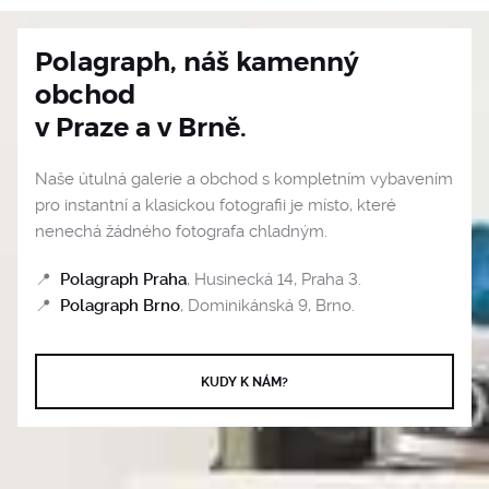
Polagraph, náš kamenný
obchod
v Praze a v Brně.
Naše útulná galerie a obchod s kompletním vybavením
pro instantní a klasickou fotografii je místo, které
nenechá žádného fotografa chladným.
📍
Polagraph Praha
, Husinecká 14, Praha 3.
📍
Polagraph Brno
, Dominikánská 9, Brno.
KUDY K NÁM?