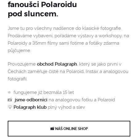
fanoušci Polaroidu
pod sluncem.
Jsme tu pro všechny nadšence do klasické fotografie.
Prodáváme vybavení, pořádáme výstavy a workshopy, na
Polaroidy a 35mm filmy sami fotíme a foťáky zdarma
půjčujeme.
Provozujeme
obchod Polagraph
, který se jako první v
Čechách zaměřuje čistě na Polaroid, Instax a analogovou
fotografii.
⭐️ fungujeme již bezmála 15 let
📸
jsme odborníci
na analogovou fotku a Polaroid
💡
Polagraph klub
plný výhod a slev
📸 NÁŠ ONLINE SHOP