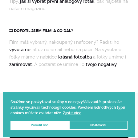
Tipy,
jak si vybrat první analogový foťák
, pak najdete na
našem magazínu.
🎞️ DOFOTIL JSEM FILM! A CO DÁL?
Film máš vybraný, nakoupený i nafocený? Rádi ti ho
vyvoláme
, ať už na email nebo na papír. Na vyvolané
fotky máme v nabídce
krásná fotoalba
a fotky umíme i
zarámovat
. A postarat se umíme i o
tvoje negativy
.
Snažíme se poskytovat služby v co nejvyšší kvalitě, proto naše
stránky využívají technologii cookies. Povolení jednotlivých typů
Web vytvořil Polagraph
cookies můžete ovládat níže.
Zjistit více
.
© 2025.
Povolit vše
Nastavení
DNES OBJEDNÁTE, ZÍTRA DODÁME 📦