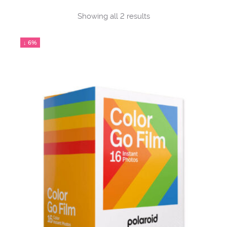
Sorted
Showing all 2 results
by
popularity
↓ 6%