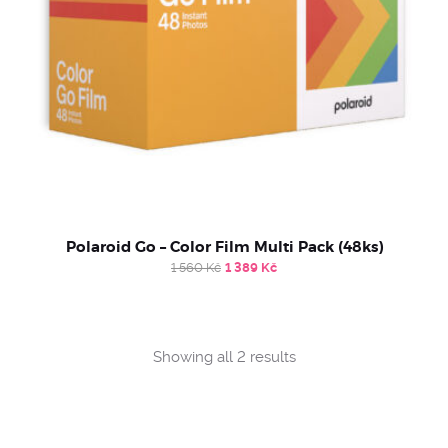
Polaroid Go – Color Film Multi Pack (48ks)
Original
Current
1 560
Kč
1 389
Kč
price
price
was:
is:
1
1
560 Kč.
389 Kč.
Sorted
Showing all 2 results
by
popularity