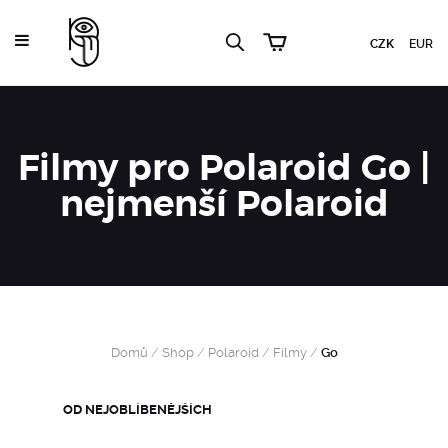
CZK
EUR
Filmy pro Polaroid Go |
nejmenší Polaroid
Domů
/
Shop
/
Polaroid
/
Filmy
/
Go