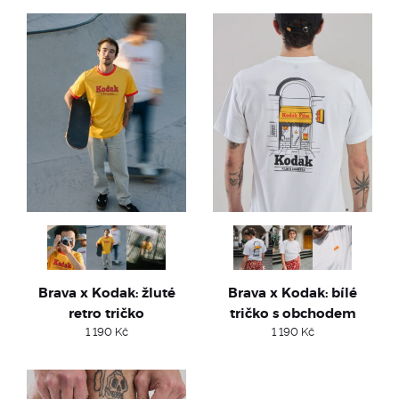
Brava x Kodak: žluté
Brava x Kodak: bílé
retro tričko
tričko s obchodem
1 190
Kč
1 190
Kč