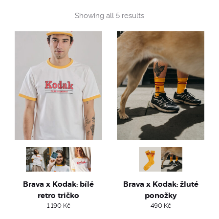
Sorted
Showing all 5 results
by
popularity
Brava x Kodak: bílé
Brava x Kodak: žluté
retro tričko
ponožky
1 190
Kč
490
Kč