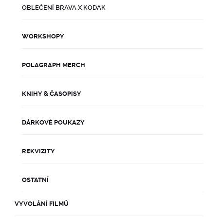
OBLEČENÍ BRAVA X KODAK
ALBA NA NEGATIVY
VINTAGE KOMPAKTY
CANON
35MM ČERNOBÍLÉ
OSTATNÍ
FILMY 4X5
OSTATNÍ
WORKSHOPY
RÁMY NA FOTKY
OSTATNÍ
VÝHODNÉ BALÍČKY
POUTKA A POUZDRA
POLAGRAPH MERCH
DOPLŇKY
OBJEKTIVY
KNIHY & ČASOPISY
DÁRKOVÉ POUKAZY
REKVIZITY
OSTATNÍ
VYVOLÁNÍ FILMŮ