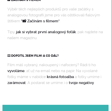
📸 ZAČÍNÁM S FILMEM
Výběr těch nejlepších produktů pro vaše začátky s
analogovou fotografií jsme pro vás oštítkovali fialovým
štítkem
“📸 Začínám s filmem”
.
Tipy,
jak si vybrat první analogový foťák
, pak najdete na
našem magazínu.
🎞️ DOFOTIL JSEM FILM! A CO DÁL?
Film máš vybraný, nakoupený i nafocený? Rádi ti ho
vyvoláme
, ať už na email nebo na papír. Na vyvolané
fotky máme v nabídce
krásná fotoalba
a fotky umíme i
zarámovat
. A postarat se umíme i o
tvoje negativy
.