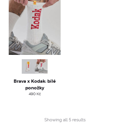
Brava x Kodak: bílé
ponožky
490
Kč
Sorted
Showing all 5 results
by